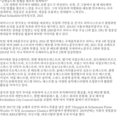
“글렌굴드와 빌헬름 켐프의 경계에서”
…그의 정확한 연주에서 때때로 글렌 굴드가 연상된다. 또한, 큰 그림에서 볼 때 베토벤의
거장 빌헬름 켐프의 느낌을 지니고 있다. 그의 미묘하게 차별화된 베토벤 연주에서는 아주
섬세하되, 천둥같은 포효력과, 세상을 포용하는 관대함이 느껴진다…
Paul Schäufele/남독일신문, 2021
피아니스트 한지호는 차세대를 대표하는 독일에 기반을 둔 콘서트 피아니스트로서 광범위한
레퍼 토리를 보유한 독특한 연주자로 평가받고 있다. 2014년 서울국제음악콩쿠르 우승,
세계적인 권위를 인정받는 독일 뮌헨 ARD콩쿠르 피아니 부분 우승 (1위 없는 2위) 및 청중상
현대음악 특별상을 휩쓸며 화려한 커리어를 쌓고 있다.
또한 세계 3대콩쿠르로 꼽히는 2016 퀸 엘리자베스 국제음악콩쿠르 피아노 부분 4위 입상을
비롯 하여 2009 오스트리아 비엔나 베토벤 국제 피아노콩쿠르에서 3위, 2011 독일 슈베르트
국제음악 콩쿠르 2위와 특별상, 독일 본 베토벤 텔레콤 국제피아노콩쿠르 2위와 청중상,
2014년 미국 지나 박하우어 국제파이노콩쿠르 2위에 입상하였다.
바이에른 방송교향악단, 뮌헨 체임버오케스트라, 벨기에 국립오케스트라, 상트페테르부르크
심포니 오케스트라, 오스트리아 라디오심포니오케스트라, 프랑스 마르세유 국립오케스트라,
스위스 빈 터투어 오케스트라, 미국 유타 심포니오케스트라, 도르트무트
필하모닉오케스트라, 본 베토벤 오케스트라, 슐레스비히홀슈타인 심포니 토케스트라, 쉔젠
심포니토케스트라 등 국내외 다수의 유명 오케스트라와 협연했으며 독일 루르 페스트벌,
키싱어 여름 페스트벌, 라인가우 음악제, 스위스 보덴제 음악제, 예술의 전당 교향악축제,
경기도문화의전당 피스앤 피아노 페스트벌 등 다양한 음악페스티벌에 초청받으며 활발한
활동을 이어가고 있다.
중국과 일본 연주 투어를 비롯하여 오스트리아 뮤직페어라인 황금홀, 독일 베토벤 할레,
라이프치히 게반트하우스, 뮌헨 헤라클래스 홀, 스위스 취리히 톤할레, 중국 베이징
Forbidden City Concert hall을 포함한 세계 여러 저명한 홀에서 연주하였다.
또한 2017년 2월 쇼팽과 슈만의 피아노작품을 담은 음반 'Choppin & Schumann Piano
Works' 이 독일 Acousence Classics 레이블에서 발매되었다. 2019년에는 지휘자 정명훈의
지휘로 KBS교향악단, 부산시향, 대전시향과 함께 국내 투어를 했다.